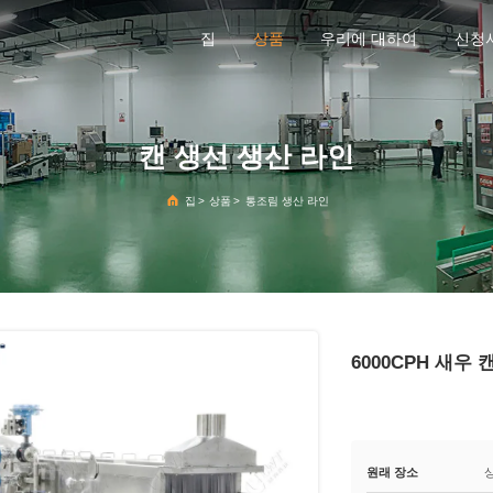
집
상품
우리에 대하여
신청
캔 생선 생산 라인
집
>
상품
>
통조림 생산 라인
6000CPH 새우
원래 장소