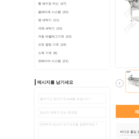
통 패키징 머신
(47)
팔레티제 시스템
(32)
병 세탁기
(11)
야채 세탁기
(10)
자동 라벨태그기계
(10)
오토 캡팅 기계
(19)
소독 기계
(8)
컨베이어 시스템
(21)
메시지를 남기세요
제
비디오 출입 