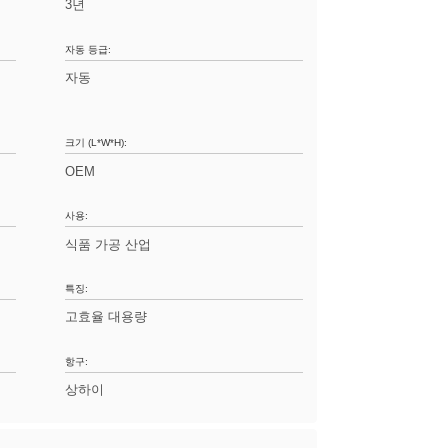
3년
자동 등급:
자동
크기 (L*W*H):
OEM
사용:
식품 가공 산업
특징:
고효율 대용량
항구:
상하이