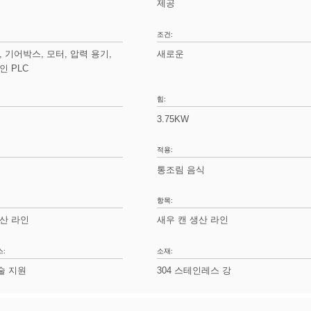
제공
조건:
, 기어박스, 모터, 압력 용기,
새로운
인 PLC
힘:
3.75KW
적용:
통조림 음식
항목:
생산 라인
새우 캔 생산 라인
스:
소재:
술 지원
304 스테인레스 강