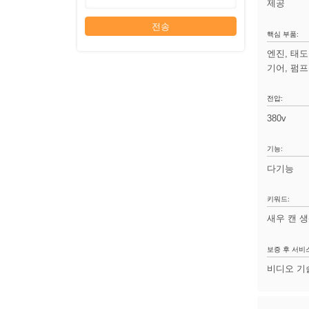
제공
전송
핵심 부품:
엔진, 태도
기어, 펌프
전압:
380v
기능:
다기능
키워드:
새우 캔 
보증 후 서비
비디오 기