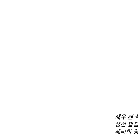
새우 캔 
생선 껍질
레티화 