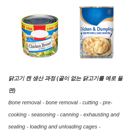
닭고기 캔 생산 과정 (골이 없는 닭고기를 예로 들
면)
Bone removal - bone removal - cutting - pre-
cooking - seasoning - canning - exhausting and
sealing - loading and unloading cages -