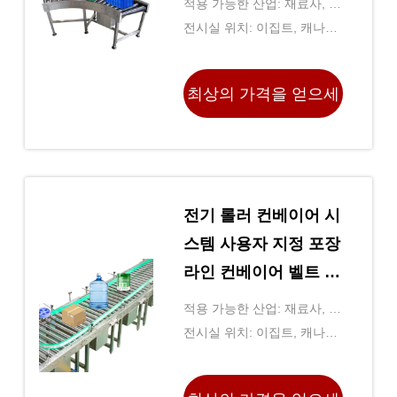
적용 가능한 산업: 재료사, 기
계 정비소, 제조 공장, 음식 &
전시실 위치: 이집트, 캐나다,
음료 공장, 농장, 식당, 가정
터키, 영국, 미국, 이탈리아,
용, 소매점, 식품 판매점, 인
프랑스, ​​독일, 베트남, 필리
최상의 가격을 얻으세
쇄소, 건설 작업, 에너지 & 마
핀, 브라질, 페루, 사우디아라
이닝, 식료품 상점, 아드베르
비아, 파키스탄, 멕시코, 러시
요
티싱 Ｃ를 구
아, 스페인, 태국, 모로코, 케
냐,
전기 롤러 컨베이어 시
스템 사용자 지정 포장
라인 컨베이어 벨트 롤
러
적용 가능한 산업: 재료사, 기
계 정비소, 제조 공장, 음식 &
전시실 위치: 이집트, 캐나다,
음료 공장, 농장, 식당, 가정
터키, 영국, 미국, 이탈리아,
용, 소매점, 식품 판매점, 인
프랑스, ​​독일, 베트남, 필리