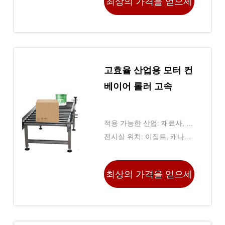
최상의 가격을 얻으세
쇄소, 건설 작업, 에너지 & 마
핀, 브라질, 페루, 사우디아라
이닝, 식료품 상점, 아드베르
비아, 파키스탄, 멕시코, 러시
요
티싱 Ｃ를 구
아, 스페인, 태국, 모로코, 케
냐,
고효율 산업용 모터 컨
베이어 롤러 고속
적용 가능한 산업: 재료사, 기
계 정비소, 제조 공장, 음식 &
전시실 위치: 이집트, 캐나다,
음료 공장, 농장, 식당, 가정
터키, 영국, 미국, 이탈리아,
용, 소매점, 식품 판매점, 인
프랑스, ​​독일, 베트남, 필리
최상의 가격을 얻으세
쇄소, 건설 작업, 에너지 & 마
핀, 브라질, 페루, 사우디아라
이닝, 식료품 상점, 아드베르
비아, 파키스탄, 멕시코, 러시
요
티싱 Ｃ를 구
아, 스페인, 태국, 모로코, 케
냐,