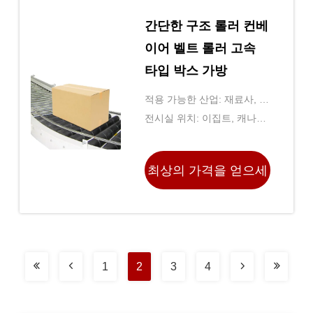
간단한 구조 롤러 컨베
이어 벨트 롤러 고속
타입 박스 가방
적용 가능한 산업: 재료사, 기
계 정비소, 제조 공장, 음식 &
전시실 위치: 이집트, 캐나다,
음료 공장, 농장, 식당, 가정
터키, 영국, 미국, 이탈리아,
용, 소매점, 식품 판매점, 인
프랑스, ​​독일, 베트남, 필리
최상의 가격을 얻으세
쇄소, 건설 작업, 에너지 & 마
핀, 브라질, 페루, 사우디아라
이닝, 식료품 상점, 아드베르
비아, 파키스탄, 멕시코, 러시
요
티싱 Ｃ를 구
아, 스페인, 태국, 모로코, 케
냐,
1
2
3
4