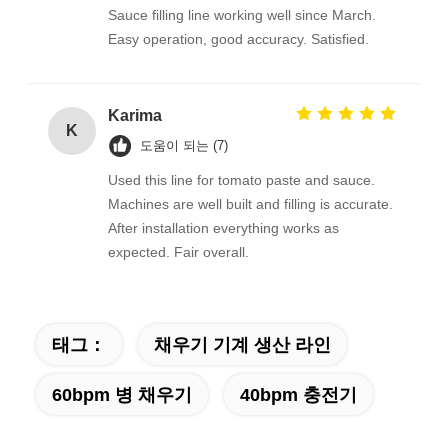
Sauce filling line working well since March.
Easy operation, good accuracy. Satisfied.
Karima
K
도움이 되는 (7)
Used this line for tomato paste and sauce.
Machines are well built and filling is accurate.
After installation everything works as
expected. Fair overall.
태그：
채우기 기계 생산 라인
60bpm 병 채우기
40bpm 충전기