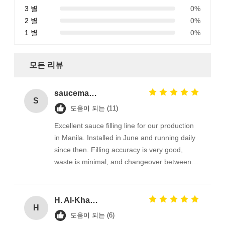
3 별
0%
2 별
0%
1 별
0%
모든 리뷰
saucemaker_ph
S
도움이 되는 (11)
Excellent sauce filling line for our production
in Manila. Installed in June and running daily
since then. Filling accuracy is very good,
waste is minimal, and changeover between
bottle sizes takes about 15 minutes. The
operation videos helped our workers learn in
two days. Support is very responsive — they
H. Al-Khalifa
H
answer the same day. Very happy with this
도움이 되는 (6)
machine.