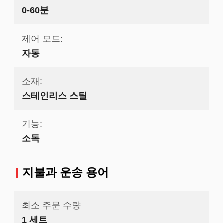
0-60분
제어 모드:
자동
소재:
스테인리스 스틸
기능:
소독
지불과 운송 용어
최소 주문 수량
1 세트