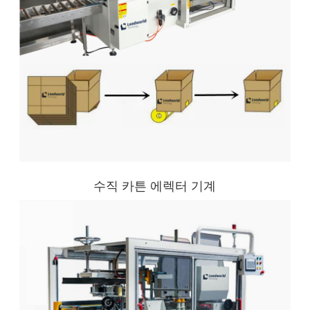
수직 카튼 에렉터 기계