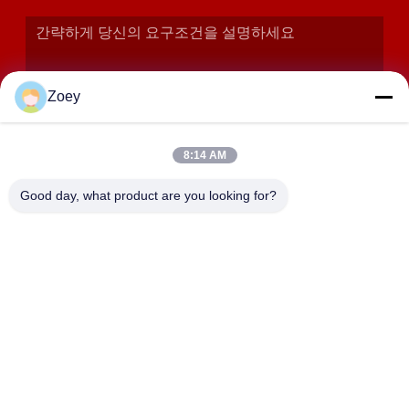
Zoey
8:14 AM
Good day, what product are you looking for?
제출
주소
상하이, 진산구 장양읍 후다로 358
SHANGHAI LWT INTELLIGENT TECHNOLOGY
CO.,LTD