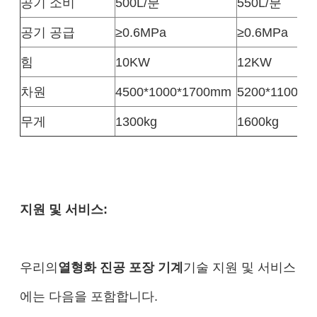
공기 소비
500L/분
550L/분
공기 공급
≥0.6MPa
≥0.6MPa
힘
10KW
12KW
차원
4500*1000*1700mm
5200*1100*1
무게
1300kg
1600kg
지원 및 서비스:
우리의
열형화 진공 포장 기계
기술 지원 및 서비스
에는 다음을 포함합니다.