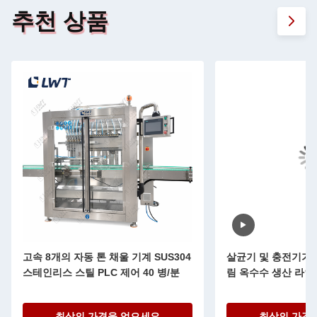
추천 상품
고속 8개의 자동 톤 채울 기계 SUS304
살균기 및 충전기가 
스테인리스 스틸 PLC 제어 40 병/분
림 옥수수 생산 라인
최상의 가격을 얻으세요
최상의 가격